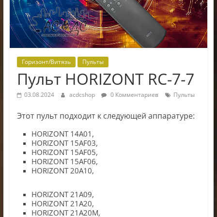
электроники
Горизонт/Витязь
Пульты
Пульт HORIZONT RC-7-7
03.08.2024
acdcshop
0 Комментариев
Пульты
Этот пульт подходит к следующей аппаратуре:
HORIZONT 14A01,
HORIZONT 15AF03,
HORIZONT 15AF05,
HORIZONT 15AF06,
HORIZONT 20A10,
HORIZONT 21A09,
HORIZONT 21A20,
HORIZONT 21A20M,