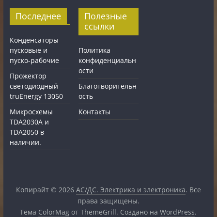
Последнее
Полезные
ссылки
Конденсаторы
пусковые и
Политика
пуско-рабочие
конфиденциальн
ости
Прожектор
светодиодный
Благотворительн
truEnergy 13050
ость
Микросхемы
Контакты
TDA2030A и
TDA2050 в
наличии.
Копирайт © 2026
АС/ДС. Электрика и электроника
. Все
права защищены.
Тема
ColorMag
от ThemeGrill. Создано на
WordPress
.