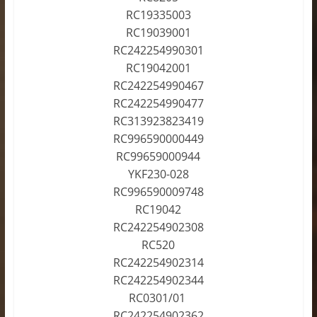
RC19335003
RC19039001
RC242254990301
RC19042001
RC242254990467
RC242254990477
RC313923823419
RC996590000449
RC99659000944
YKF230-028
RC996590009748
RC19042
RC242254902308
RC520
RC242254902314
RC242254902344
RC0301/01
RC242254902362