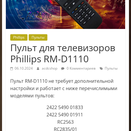
электроники
Phillips
Пульты
Пульт для телевизоров
Phillips RM-D1110
06.10.2024
acdcshop
0 Комментариев
Пульты
Пульт RM-D1110 не требует дополнительной
настройки и работает с ниже перечислимыми
моделями пультов:
2422 5490 01833
2422 5490 01911
RC2563
RC2835/01