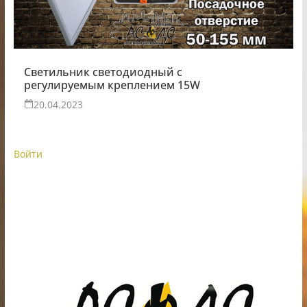
Светильник светодиодный с
регулируемым креплением 15W
20.04.2023
Войти
ИП Шестак Е.Д. УНП 490930198
Наличный, безналичный расчет и банковские
карты.
Карты рассрочки: картаFUN, ХАЛВА, Карта покупок.