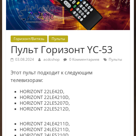
электроники
Горизонт/Витязь
Пульты
Пульт Горизонт YC-53
03.08.2024
acdcshop
0 Комментариев
Пульты
Этот пульт подходит к следующим
телевизорам:
HORIZONT 22LE42D,
HORIZONT 22LE4210D,
HORIZONT 22LE5207D,
HORIZONT 22LE5212D,
HORIZONT 24LE4211D,
HORIZONT 24LE5211D,
HORIZONT 24LE5210D,