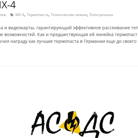
X-4
,
,
,
иев
MX-4
Термопаста
Техническая химия
Электроника
ора и видеокарты, гарантирующий эффективное рассеивание т
ме возможностей. Как и предшествующая ей линейка термопаст
учил награду как лучшая термопаста в Германии еще до своего
ие карты.
окупок.