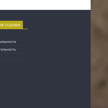
ые ссылки
альности
тельность