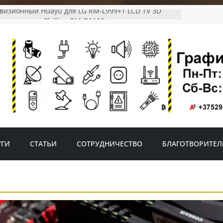
евизионный Huayu для LG RM-L999+1 LCD TV 3D
телевизоров Phillips RM-D1110
ной светодиодный светильник на солнечной
 датчиком движения
ветильник с датчиком движения FAD-0001-2-solar
тр ROBITON MASTER AMM-001
УГИ
СТАТЬИ
СОТРУДНИЧЕСТВО
БЛАГОТВОРИТЕЛ