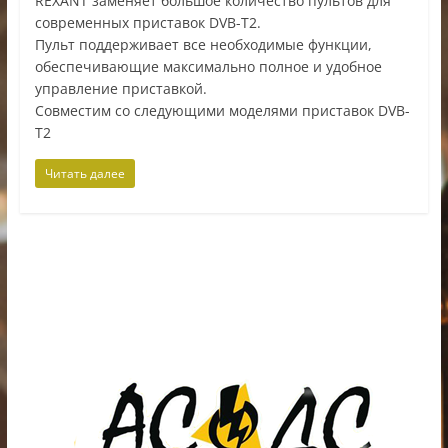
REXANT заменяет большое количество пультов для
современных приставок DVB-T2.
Пульт поддерживает все необходимые функции,
обеспечивающие максимально полное и удобное
управление приставкой.
Совместим со следующими моделями приставок DVB-
Т2
Читать далее
ИП Шестак Е.Д. УНП 490930198
Наличный, безналичный расчет и банковские
карты.
Карты рассрочки: картаFUN, ХАЛВА, Карта покупок.