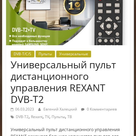
электроники
DVB-T/C/S
Пульты
Универсальные
Универсальный пульт
дистанционного
управления REXANT
DVB-T2
06.03.2023
Евгений Халецкий
0 Комментариев
,
,
,
,
DVB-T2
Rexant
TV
Пульты
ТВ
Универсальный пульт дистанционного управления