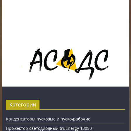
ИП Шестак Е.Д. УНП 490930198
Наличный, безналичный расчет и банковские
карты.
Карты рассрочки: картаFUN, ХАЛВА, Карта покупок.
Категории
Конденсаторы пусковые и пуско-рабочие
Прожектор светодиодный truEnergy 13050