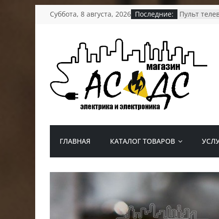
Перейти
Суббота, 8 августа, 2026
Последние:
Пульт теле
к
Пульт для т
Беспроводн
содержимому
батарее и 
Уличный св
Мультимет
АС/
ДС.
Электрика
ГЛАВНАЯ
КАТАЛОГ ТОВАРОВ
УСЛ
и
электроника
Магазин