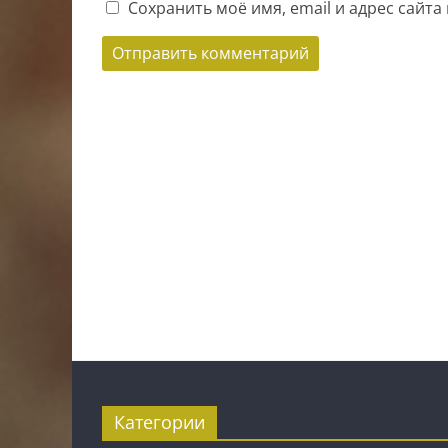
Сохранить моё имя, email и адрес сайт
ИП Шестак Е.Д. УНП 490930198
Наличный, безналичный расчет и банковск
Карты рассрочки: картаFUN, ХАЛВА, Карта п
Категории