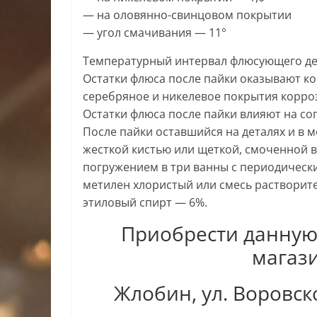
— на оловянно-свинцовом покрытии
— угол смачивания — 11°
Температурный интервал флюсующего дей
Остатки флюса после пайки оказывают ко
серебряное и никелевое покрытия корро
Остатки флюса после пайки влияют на со
После пайки оставшийся на деталях и в 
жесткой кистью или щеткой, смоченной в
погружением в три ванны с периодическ
метилен хлористый или смесь растворите
этиловый спирт — 6%.
Приобрести данную
магази
Жлобин, ул. Воровског