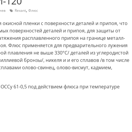
И-120
,
иев
Rexant
Флюс
 окисной пленки с поверхности деталей и припоя, что
ых поверхностей деталей и припоя, для защиты от
атяжения расплавленного припоя на границе металл-
поя. Флюс применяется для предварительного лужения
ой плавления не выше 330°С/ деталей из углеродистой
риллиевой бронзы/, никеля и и его сплавов /в том числе
сплавами олово-свинец, олово-висмут, кадмием,
ОССу 61-0,5 под действием флюса при температуре