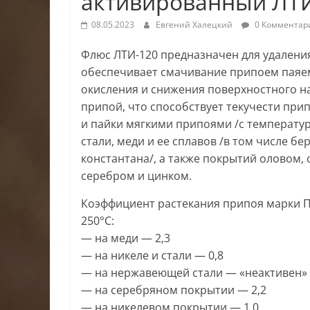
активированный ЛТ
08.05.2023
Евгений Халецкий
0 Комментар
Флюс ЛТИ-120 предназначен для удаления
обеспечивает смачивание припоем паяем
окисления и снижения поверхностного н
припой, что способствует текучести при
и пайки мягкими припоями /с температур
стали, меди и ее сплавов /в том числе бе
константана/, а также покрытий оловом, 
серебром и цинком.
Коэффициент растекания припоя марки П
250°С:
— на меди — 2,3
— на никеле и стали — 0,8
— на нержавеющей стали — «неактивен»
— на серебряном покрытии — 2,2
— на никелевом покрытии — 1,0