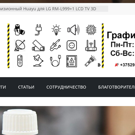
визионный Huayu для LG RM-L999+1 LCD TV 3D
елевизоров Phillips RM-D1110
ой светодиодный светильник на солнечной
датчиком движения
етильник с датчиком движения FAD-0001-2-solar
р ROBITON MASTER AMM-001
УГИ
СТАТЬИ
СОТРУДНИЧЕСТВО
БЛАГОТВОРИТЕЛ