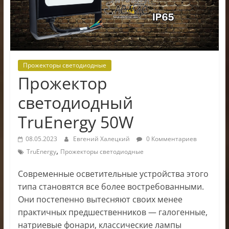
электроники
Прожекторы светодиодные
Прожектор
светодиодный
TruEnergy 50W
08.05.2023
Евгений Халецкий
0 Комментариев
,
TruEnergy
Прожекторы светодиодные
Современные осветительные устройства этого
типа становятся все более востребованными.
Они постепенно вытесняют своих менее
практичных предшественников — галогенные,
натриевые фонари, классические лампы