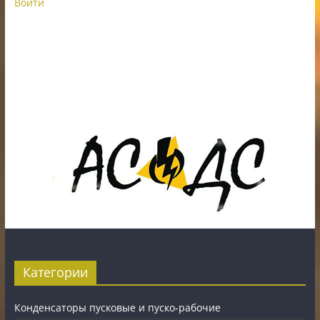
Войти
ИП Шестак Е.Д. УНП 490930198
Наличный, безналичный расчет и банковские
карты.
Карты рассрочки: картаFUN, ХАЛВА, Карта покупок.
Категории
Конденсаторы пусковые и пуско-рабочие