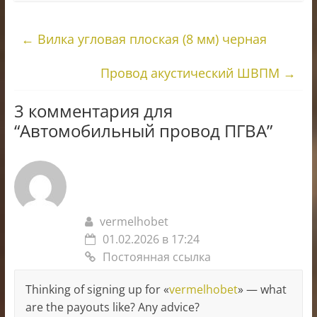
←
Вилка угловая плоская (8 мм) черная
Провод акустический ШВПМ
→
3 комментария для
“
Автомобильный провод ПГВА
”
vermelhobet
01.02.2026 в 17:24
Постоянная ссылка
Thinking of signing up for «
vermelhobet
» — what
are the payouts like? Any advice?