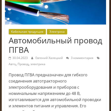
электроники
Кабельная продукция
Электрика
Автомобильный провод
ПГВА
30.04.2023
Евгений Халецкий
3 комментария
,
,
Авто
Провод
электрика
Провод ПГВА предназначен для гибкого
соединения автотракторного
электрооборудования и приборов с
номинальным напряжением до 48 В,
изготавливается для автомобильной проводки
и элементов питания и управления. Его