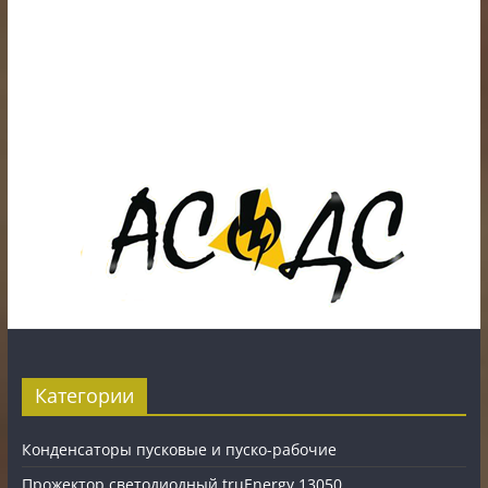
ИП Шестак Е.Д. УНП 490930198
Наличный, безналичный расчет и банковские
карты.
Карты рассрочки: картаFUN, ХАЛВА, Карта покупок.
Категории
Конденсаторы пусковые и пуско-рабочие
Прожектор светодиодный truEnergy 13050