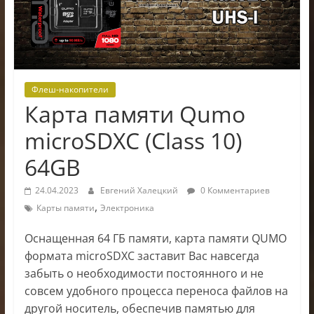
электроники
Флеш-накопители
Карта памяти Qumo
microSDXC (Сlass 10)
64GB
24.04.2023
Евгений Халецкий
0 Комментариев
,
Карты памяти
Электроника
Оснащенная 64 ГБ памяти, карта памяти QUMO
формата microSDXC заставит Вас навсегда
забыть о необходимости постоянного и не
совсем удобного процесса переноса файлов на
другой носитель, обеспечив памятью для