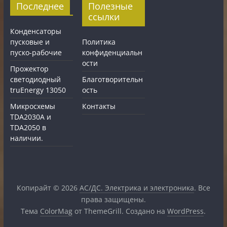
Последнее
Полезные
ссылки
Конденсаторы
пусковые и
Политика
пуско-рабочие
конфиденциальн
ости
Прожектор
светодиодный
Благотворительн
truEnergy 13050
ость
Микросхемы
Контакты
TDA2030A и
TDA2050 в
наличии.
Копирайт © 2026
АС/ДС. Электрика и электроника
. Все
права защищены.
Тема
ColorMag
от ThemeGrill. Создано на
WordPress
.