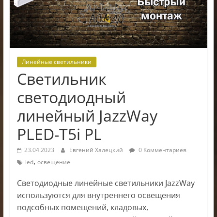
электроники
Линейные светильники
Светильник
светодиодный
линейный JazzWay
PLED-T5i PL
23.04.2023
Евгений Халецкий
0 Комментариев
,
led
освещение
Светодиодные линейные светильники JazzWay
используются для внутреннего освещения
подсобных помещений, кладовых,