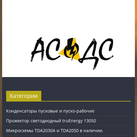
ИП Шестак Е.Д. УНП 490930198
Наличный, безналичный расчет и банковские
карты.
Карты рассрочки: картаFUN, ХАЛВА, Карта покупок.
Категории
Конденсаторы пусковые и пуско-рабочие
Прожектор светодиодный truEnergy 13050
Микросхемы TDA2030A и TDA2050 в наличии.