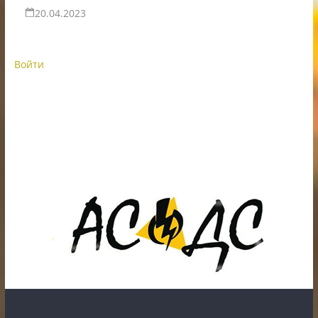
20.04.2023
Войти
ИП Шестак Е.Д. УНП 490930198
Наличный, безналичный расчет и банковские
карты.
Карты рассрочки: картаFUN, ХАЛВА, Карта покупок.