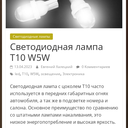
электроники
Светодиодные лампы
Светодиодная лампа
T10 W5W
13.04.2023
Евгений Халецкий
0 Комментариев
,
,
,
,
led
T10
W5W
освещение
Электроника
Светодиодная лампа с цоколем T10 часто
используется в передних габаритных огнях
автомобиля, а так же в подсветке номера и
салона. Основное преимущество по сравнению
со штатными лампами накаливания, это
низкое энергопотребление и высокая яркость.