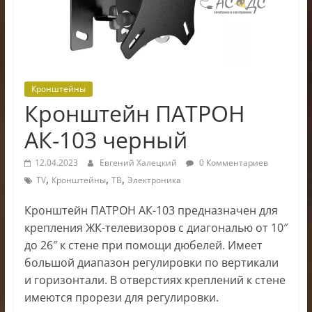
электроники
Кронштейны
Кронштейн ПАТРОН
АК-103 черный
12.04.2023
Евгений Халецкий
0 Комментариев
,
,
,
TV
Кронштейны
ТВ
Электроника
Кронштейн ПАТРОН АК-103 предназначен для
крепления ЖК-телевизоров с диагональю от 10″
до 26″ к стене при помощи дюбелей. Имеет
большой диапазон регулировки по вертикали
и горизонтали. В отверстиях креплений к стене
имеются прорези для регулировки.