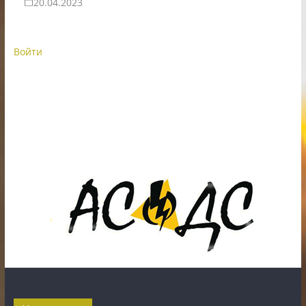
20.04.2023
Войти
ИП Шестак Е.Д. УНП 490930198
Наличный, безналичный расчет и банковские
карты.
Карты рассрочки: картаFUN, ХАЛВА, Карта покупок.