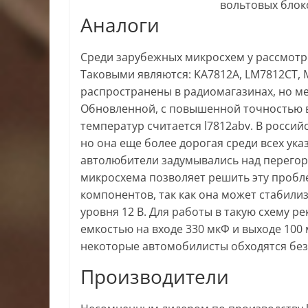
вольтовых блок
Аналоги
Среди зарубежных микросхем у рассмотр
Таковыми являются: KA7812A, LM7812CT, 
распространены в радиомагазинах, но ме
Обновленной, с повышенной точностью 
температур считается l7812abv. В росси
но она еще более дорогая среди всех ук
автолюбители задумывались над перегор
микросхема позволяет решить эту проб
компонентов, так как она может стабил
уровня 12 В. Для работы в такую схему р
емкостью на входе 330 мкФ и выходе 100 
некоторые автомобилисты обходятся без
Производители