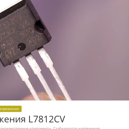
напряжения
жения L7812CV
,
,
адиоэлектронные компоненты
Стабилизатор напряжения