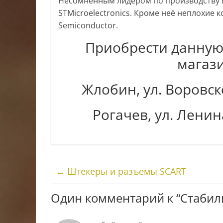
Несомненным лидером по производству l
STMicroelectronics. Кроме неё неплохие к
Semiconductor.
Приобрести данную
магази
Жлобин, ул. Воровско
Рогачев, ул. Ленина
←
Штекеры и разъемы SCART
Один комментарий к “
Стабил