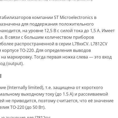
табилизаторов компании ST Microelectronics в
назначена для поддержания положительного
одится, на уровне 12,5 В с силой тока до 1,5 А. Имеет
а. В связи с большим количеством приборов
иболее распространенной в серии L78xxCV. L7812CV
 корпусе ТО-220. Для определения выводов
на маркировку. Тогда первая ножка слева — это вход
од (output).
ы
(Internally limited), т.е. защищена от короткого
мальному выходному току (до 1.5 А) и рассеиваемой
й не приводится, поэтому считается, что её значение
ия ТО-220 (до 50 Вт).
е значения для l7812cv: