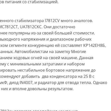
ов питания со стабилизацией.
енного стабилизатора l7812CV много аналогов.
MC7812CT, UA7812CKC. Они достаточно
нее популярны из-за своей большей стоимости.
выходного напряжения и диапазоном рабочих
йском сегменте конкуренцию ей составляет КР142ЕН8Б,
азанных. Автомобилистам на заметку Многие
анием ходовых огней на своей машине. Данная
лему с минимальными затратами и набором
изировать нестабильное бортовое напряжение до
екомендуют добавить два конденсатора на 25 В c
мкФ, диод IN4007, и радиатор для отвода тепла. Однако
 них и вполне довольны результатом.