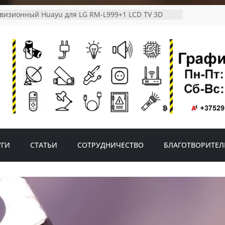
евизионный Huayu для LG RM-L999+1 LCD TV 3D
телевизоров Phillips RM-D1110
ной светодиодный светильник на солнечной
 датчиком движения
ветильник с датчиком движения FAD-0001-2-solar
тр ROBITON MASTER AMM-001
УГИ
СТАТЬИ
СОТРУДНИЧЕСТВО
БЛАГОТВОРИТЕЛ