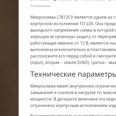
Электроника
Микросхема L7812CV является одним из с
корпусном исполнении ТО-220. Она пред
выходного напряжения схемы в которой нах
хорошую встроенную защиту от перегрев
работающих именно от 12 В, является на
выполнена исключительно в пластиковом
расположите его перед собой и смотрите 
(input), вторая – земля (GND), третья – вых
Технические параметр
Микросхема имеет внутреннее ограничение 
замыкания и скачков в нагрузке по макси
мощности. В даташите величина последне
ограничено корпусным исполнением издел
Рассмотрим предельные эксплуатационны