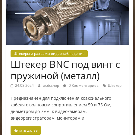
электроники
Штекеры и разъёмы видеонаблюдения
Штекер BNC под винт с
пружиной (металл)
24.08.2024
acdcshop
0 Комментариев
Штекер
Предназначен для подключения коаксиального
кабеля c волновым сопротивлением 50 и 75 Ом,
диаметром до 7мм, к видеокамерам,
видеорегистраторам, мониторам и
Читать далее