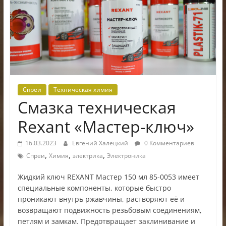
электроники
Спреи
Техническая химия
Смазка техническая
Rexant «Мастер-ключ»
16.03.2023
Евгений Халецкий
0 Комментариев
,
,
,
Спреи
Химия
электрика
Электроника
Жидкий ключ REXANT Мастер 150 мл 85-0053 имеет
специальные компоненты, которые быстро
проникают внутрь ржавчины, растворяют её и
возвращают подвижность резьбовым соединениям,
петлям и замкам. Предотвращает заклинивание и