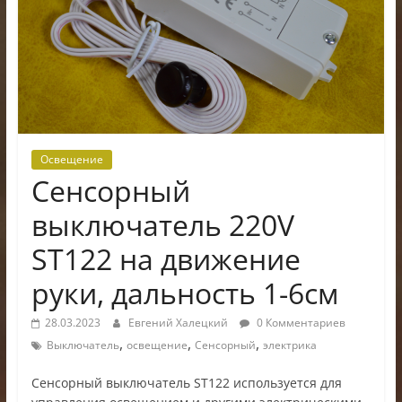
электроники
Освещение
Сенсорный
выключатель 220V
ST122 на движение
руки, дальность 1-6см
28.03.2023
Евгений Халецкий
0 Комментариев
,
,
,
Выключатель
освещение
Сенсорный
электрика
Сенсорный выключатель ST122 используется для