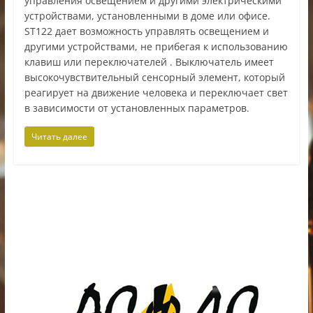
управления освещением и другими электрическими
устройствами, установленными в доме или офисе.
ST122 дает возможность управлять освещением и
другими устройствами, не прибегая к использованию
клавиш или переключателей . Выключатель имеет
высокочувствительный сенсорный элемент, который
реагирует на движение человека и переключает свет
в зависимости от установленных параметров.
Читать далее
ИП Шестак Е.Д. УНП 490930198
Наличный, безналичный расчет и банковские
карты.
Карты рассрочки: картаFUN, ХАЛВА, Карта покупок.