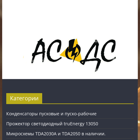
ИП Шестак Е.Д. УНП 490930198
Наличный, безналичный расчет и банковские
карты.
Карты рассрочки: картаFUN, ХАЛВА, Карта покупок.
Категории
Конденсаторы пусковые и пуско-рабочие
Прожектор светодиодный truEnergy 13050
Микросхемы TDA2030A и TDA2050 в наличии.