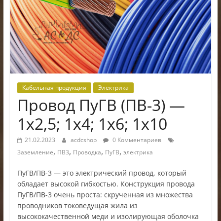
электроники
Кабельная продукция
Электрика
Провод ПуГВ (ПВ-3) —
1х2,5; 1х4; 1х6; 1х10
21.02.2023
acdcshop
0 Комментариев
,
,
,
,
Заземление
ПВ3
Проводка
ПуГВ
электрика
ПуГВ/ПВ-3 — это электрический провод, который
обладает высокой гибкостью. Конструкция провода
ПуГВ/ПВ-3 очень проста: скрученная из множества
проводников токоведущая жила из
высококачественной меди и изолирующая оболочка