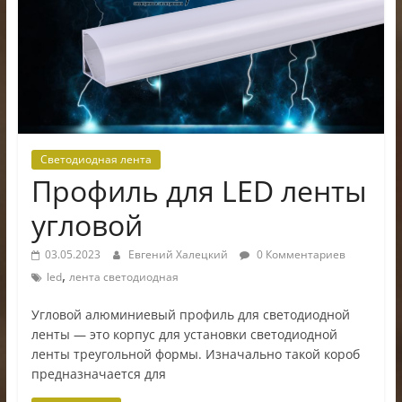
электроники
Светодиодная лента
Профиль для LED ленты
угловой
03.05.2023
Евгений Халецкий
0 Комментариев
,
led
лента светодиодная
Угловой алюминиевый профиль для светодиодной
ленты — это корпус для установки светодиодной
ленты треугольной формы. Изначально такой короб
предназначается для