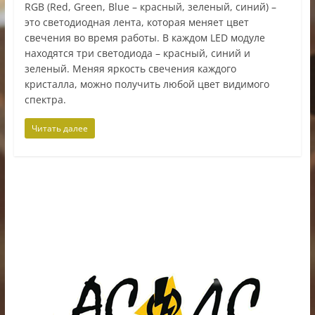
RGB (Red, Green, Blue – красный, зеленый, синий) –
это светодиодная лента, которая меняет цвет
свечения во время работы. В каждом LED модуле
находятся три светодиода – красный, синий и
зеленый. Меняя яркость свечения каждого
кристалла, можно получить любой цвет видимого
спектра.
Читать далее
ИП Шестак Е.Д. УНП 490930198
Наличный, безналичный расчет и банковские
карты.
Карты рассрочки: картаFUN, ХАЛВА, Карта покупок.