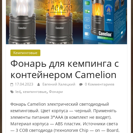
электроники
Кемпинговые
Фонарь для кемпинга с
контейнером Camelion
17.04.2023
Евгений Халецкий
0 Комментариев
,
,
led
кемпинговые
Фонари
Фонарь Camelion электрический светодиодный
кемпинговый. Цвет корпуса — черный. Применять
элементы питания 3*AAA (в комплект не входят).
Материал корпуса — ABS пластик. Источники света
— 3 COB светодиода (технология Chip — on — Board,