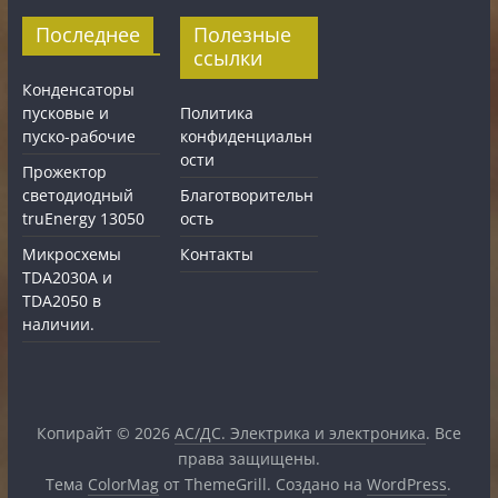
Последнее
Полезные
ссылки
Конденсаторы
пусковые и
Политика
пуско-рабочие
конфиденциальн
ости
Прожектор
светодиодный
Благотворительн
truEnergy 13050
ость
Микросхемы
Контакты
TDA2030A и
TDA2050 в
наличии.
Копирайт © 2026
АС/ДС. Электрика и электроника
. Все
права защищены.
Тема
ColorMag
от ThemeGrill. Создано на
WordPress
.