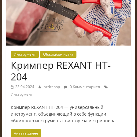
электроники
Инструмент
Обжим/зачистка
Кримпер REXANT HT-
204
23.04.2024
acdcshop
0 Комментариев
Инструмент
Кримпер REXANT HT-204 — универсальный
инструмент, объединяющий в себе функции
обжимного инструмента, винтореза и стриппера.
Читать далее