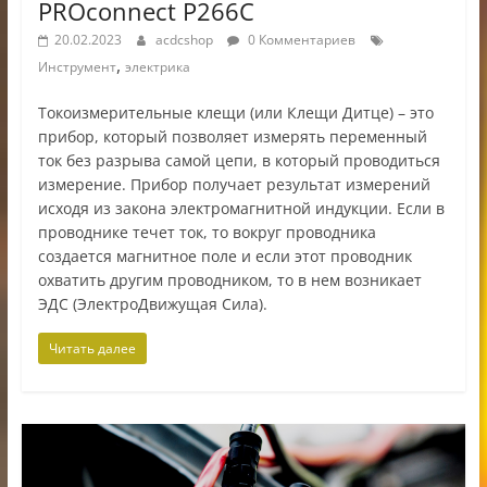
PROconnect P266C
20.02.2023
acdcshop
0 Комментариев
,
Инструмент
электрика
Токоизмерительные клещи (или Клещи Дитце) – это
прибор, который позволяет измерять переменный
ток без разрыва самой цепи, в который проводиться
измерение. Прибор получает результат измерений
исходя из закона электромагнитной индукции. Если в
проводнике течет ток, то вокруг проводника
создается магнитное поле и если этот проводник
охватить другим проводником, то в нем возникает
ЭДС (ЭлектроДвижущая Сила).
Читать далее