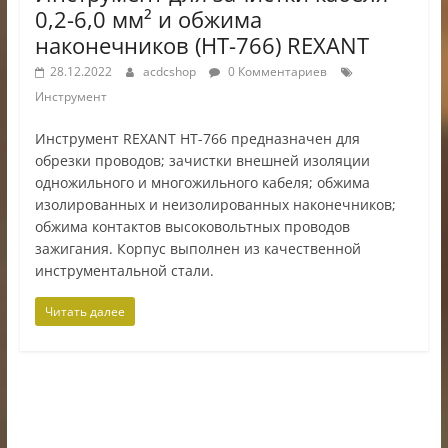
0,2-6,0 мм² и обжима
наконечников (HT-766) REXANT
28.12.2022
acdcshop
0 Комментариев
Инструмент
Инструмент REXANT HT-766 предназначен для
обрезки проводов; зачистки внешней изоляции
одножильного и многожильного кабеля; обжима
изолированных и неизолированных наконечников;
обжима контактов высоковольтных проводов
зажигания. Корпус выполнен из качественной
инструментальной стали.
Читать далее
ИП Шестак Е.Д. УНП 490930198
Наличный, безналичный расчет и банковские