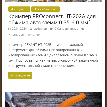
Инструмент
Обжим/зачистка
Кримпер PROconnect HT-202A для
обжима автоклемм 0.35-6.0 мм²
20.04.2024
acdcshop
0 Комментариев
,
Инструмент
кримпер
Кримпер REXANT HT-202B — универсальный
инструмент для обжима неизолированных и
изолированных клемм с диапазоном обжима 0.10-6.0
мм². Корпус выполнен из высокопрочной закаленной
инструментальной стали с воронением.
Читать далее