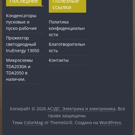
Последнее
Полезные
ссылки
Конденсаторы
пусковые и
Политика
пуско-рабочие
конфиденциальн
ости
Прожектор
светодиодный
Благотворительн
truEnergy 13050
ость
Микросхемы
Контакты
TDA2030A и
TDA2050 в
наличии.
Копирайт © 2026
АС/ДС. Электрика и электроника
. Все
права защищены.
Тема
ColorMag
от ThemeGrill. Создано на
WordPress
.