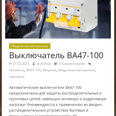
электроники
Модульная автоматика
Выключатель ВА47-100
21.02.2023
acdcshop
0 Комментариев
,
,
,
,
Автоматы
ВА47-100
Вводные
Модульная автоматика
электрика
Автоматические выключатели ВА47-100
предназначены для защиты распределительных и
групповых цепей, имеющих активную и индуктивную
нагрузки. Рекомендуются к применению во вводно-
распределительных устройствах бытовых и
промышленных электроустановок. 80