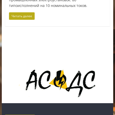
типоисполнений на 10 номинальных токов.
Читать далее
ИП Шестак Е.Д. УНП 490930198
Наличный, безналичный расчет и банковские
карты.
Карты рассрочки: картаFUN, ХАЛВА, Карта покупок.