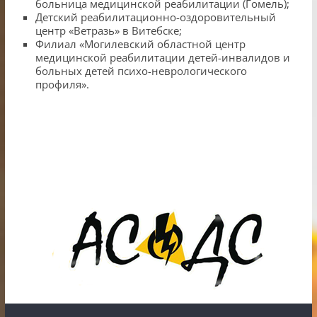
больница медицинской реабилитации (Гомель);
Детский реабилитационно-оздоровительный
центр «Ветразь» в Витебске;
Филиал «Могилевский областной центр
медицинской реабилитации детей-инвалидов и
больных детей психо-неврологического
профиля»­­.
ИП Шестак Е.Д. УНП 490930198
Наличный, безналичный расчет и банковские
карты.
Карты рассрочки: картаFUN, ХАЛВА, Карта покупок.